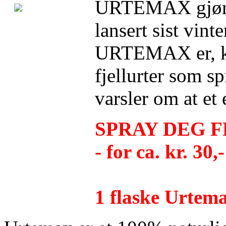
URTEMAX gjør n
lansert sist vinte
URTEMAX er, kor
fjellurter som s
varsler om at et 
SPRAY DEG F
- for ca. kr. 30
1 flaske Urtema